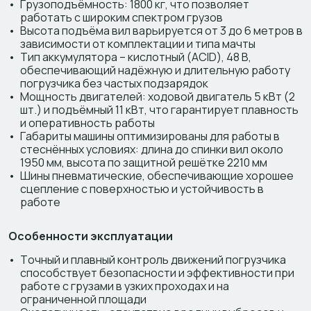
Грузоподъёмность: 1800 кг, что позволяет
работать с широким спектром грузов
Высота подъёма вил варьируется от 3 до 6 метров в
зависимости от комплектации и типа мачты
Тип аккумулятора – кислотный (ACID), 48 В,
обеспечивающий надёжную и длительную работу
погрузчика без частых подзарядок
Мощность двигателей: ходовой двигатель 5 кВт (2
шт.) и подъёмный 11 кВт, что гарантирует плавность
и оперативность работы
Габариты машины оптимизированы для работы в
стеснённых условиях: длина до спинки вил около
1950 мм, высота по защитной решётке 2210 мм
Шины пневматические, обеспечивающие хорошее
сцепление с поверхностью и устойчивость в
работе
Особенности эксплуатации
Точный и плавный контроль движений погрузчика
способствует безопасности и эффективности при
работе с грузами в узких проходах и на
ограниченной площади