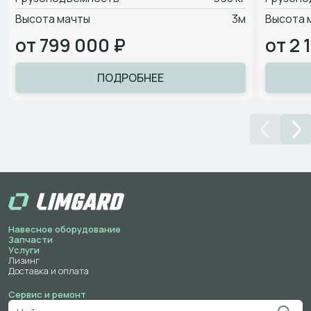
Высота мачты
3м
Высота 
от 799 000 ₽
от 2 
ПОДРОБНЕЕ
Навесное оборудование
Запчасти
Услуги
Лизинг
Доставка и оплата
Сервис и ремонт