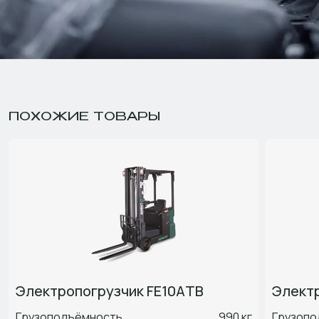
ПОХОЖИЕ ТОВАРЫ
Электропогрузчик FE10ATB
Элект
Грузоподъёмность
990 кг
Грузопо