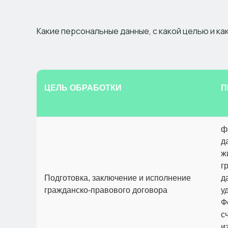
Какие персональные данные, с какой целью и к
ЦЕЛЬ ОБРАБОТКИ
П
ф
д
ж
г
Подготовка, заключение и исполнение
д
гражданско-правового договора
у
Ф
с
и