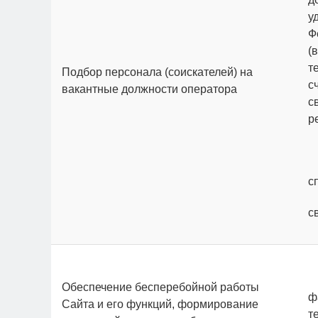
у
Ф
(
т
Подбор персонала (соискателей) на
с
вакантные должности оператора
с
р
с
с
Обеспечение бесперебойной работы
ф
Сайта и его функций, формирование
т