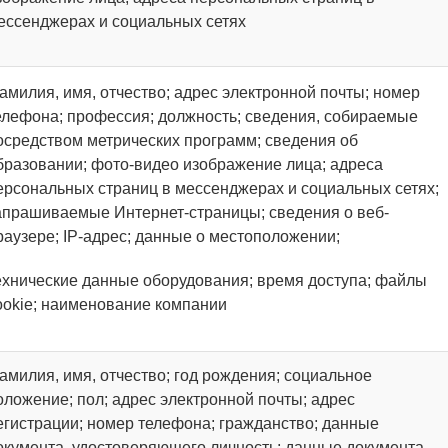
ессенджерах и социальных сетях
амилия, имя, отчество; адрес электронной почты; номер
елефона; профессия; должность; сведения, собираемые
осредством метрических программ; сведения об
бразовании; фото-видео изображение лица; адреса
ерсональных страниц в мессенджерах и социальных сетях;
апрашиваемые Интернет-страницы; сведения о веб-
раузере; IP-адрес; данные о местоположении;
ехнические данные оборудования; время доступа; файлы
ookie; наименование компании
амилия, имя, отчество; год рождения; социальное
оложение; пол; адрес электронной почты; адрес
егистрации; номер телефона; гражданство; данные
окумента, удостоверяющего личность; данные документа,