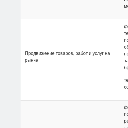
м
ф
т
п
о
Продвижение товаров, работ и услуг на
п
рынке
з
б
т
c
ф
п
р
д