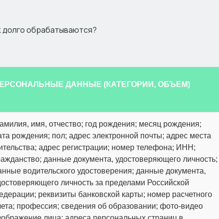
ак долго обрабатываются?
ЕРСОНАЛЬНЫЕ ДАННЫЕ (КАТЕГОРИИ, ОБЪЕМ)
амилия, имя, отчество; год рождения; месяц рождения;
ата рождения; пол; адрес электронной почты; адрес места
ительства; адрес регистрации; номер телефона; ИНН;
ражданство; данные документа, удостоверяющего личность;
анные водительского удостоверения; данные документа,
достоверяющего личность за пределами Российской
едерации; реквизиты банковской карты; номер расчетного
чета; профессия; сведения об образовании; фото-видео
зображение лица; адреса персональных страниц в