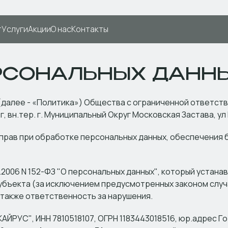
т
Услуги
Акции
О нас
Контакты
РСОНАЛЬНЫХ ДАНН
далее - «Политика») Общества с ограниченной ответств
, вн.тер. г. Муниципальный Округ Московская Застава, ул
 прав при обработке персональных данных, обеспечения 
2006 N 152-ФЗ "О персональных данных", который устанав
убъекта (за исключением предусмотренных законом случ
а также ответственность за нарушения.
ЙРУС", ИНН 7810518107, ОГРН 1183443018516, юр.адрес Го