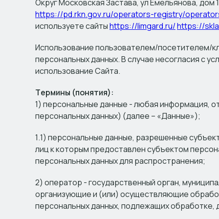
Округ Московская Застава, ул Емельянова, дом
https://pd.rkn.gov.ru/operators-registry/operato
используете сайты
https://limgard.ru/
https://skl
Использование пользователем/посетителем/кли
персональных данных. В случае несогласия с 
использование Сайта.
Термины (понятия):
1) персональные данные - любая информация, 
персональных данных) (далее – «Данные»);
1.1) персональные данные, разрешенные субъек
лиц к которым предоставлен субъектом персон
персональных данных для распространения;
2) оператор - государственный орган, муницип
организующие и (или) осуществляющие обработ
персональных данных, подлежащих обработке, 