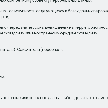
ых конкретному субъекту персональных данных;
ных - совокупность содержащихся в базах данных персон
дств;
ных - передача персональных данных на территорию инос
ческому лицу или иностранному юридическому лицу.
патели). Соискатели (персонал).
ых.
 неточные или неполные данные либо сделать это самост