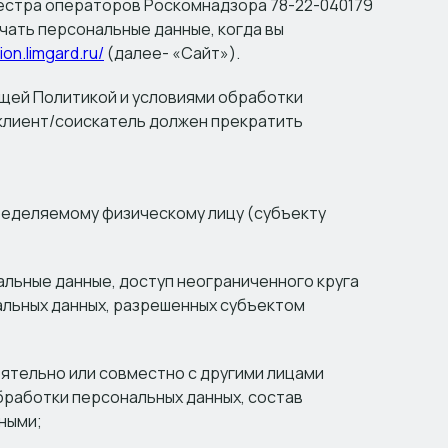
реестра операторов Роскомнадзора 78-22-040179
чать персональные данные, когда вы
ion.limgard.ru/
(далее- «Сайт»).
щей Политикой и условиями обработки
/клиент/соискатель должен прекратить
ределяемому физическому лицу (субъекту
альные данные, доступ неограниченного круга
альных данных, разрешенных субъектом
оятельно или совместно с другими лицами
работки персональных данных, состав
ными;