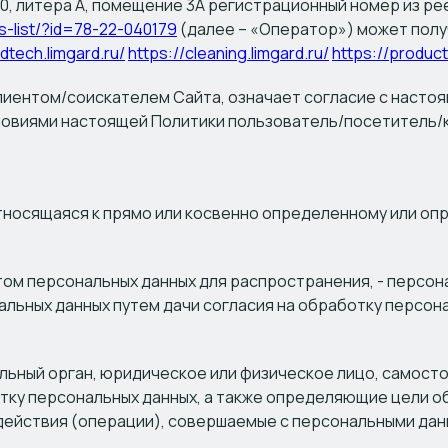
 10, литера А, помещение 3А регистрационный номер из 
rs-list/?id=78-22-040179
(далее – «Оператор») может полу
adtech.limgard.ru/
https://cleaning.limgard.ru/
https://product
ентом/соискателем Сайта, означает согласие с настоя
условиями настоящей Политики пользователь/посетитель
относящаяся к прямо или косвенно определенному или оп
том персональных данных для распространения, - персон
альных данных путем дачи согласия на обработку персон
альный орган, юридическое или физическое лицо, самост
ку персональных данных, а также определяющие цели об
действия (операции), совершаемые с персональными дан