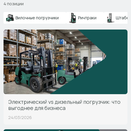
4 позиции
Вилочные погрузчики
Ричтраки
Штабе
Электрический vs дизельный погрузчик: что
выгоднее для бизнеса
24/03/2026