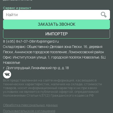
Сервис и ремонт
ЗАКАЗАТЬ ЗВОНОК
ИМПОРТЕР
8 (495) 847-07-08
info@limgard.ru
Склад/сервис: Общественно-Деловая зона Пески, 16, деревня
Пески, Аннинское городское поселение, Ломоносовский район
Офис: Институтская улица, 1, городской посёлок Новоселье, БЦ
Новоселье
г. Долгопрудный,
Лихачёвский пр-д, д. 18
Вся представленная на сайте информация, касающаяся
технических характеристик, наличия на складе, стоимости
товаров, носит информационный характер и ни при каких
условиях не является публичной офертой, определяемой
положениями Статьи 437(2) Гражданского кодекса РФ
Обработка персональных данных
Пользовательское соглашение