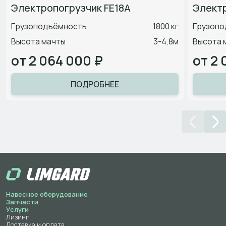
Электропогрузчик FE18A
Электр
Грузоподъёмность
1800 кг
Грузопо
Высота мачты
3-4,8м
Высота 
от 2 064 000 ₽
от 2 
ПОДРОБНЕЕ
Навесное оборудование
Запчасти
Услуги
Лизинг
Доставка и оплата