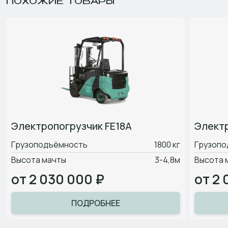
ПОХОЖИЕ ТОВАРЫ
Электропогрузчик FE18A
Электр
Грузоподъёмность
1800 кг
Грузопо
Высота мачты
3-4,8м
Высота 
от 2 030 000 ₽
от 2 
ПОДРОБНЕЕ