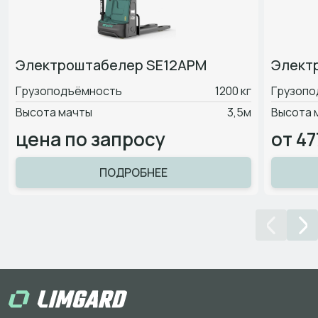
Электроштабелер SE12APM
Элект
Грузоподъёмность
1200 кг
Грузопо
Высота мачты
3,5м
Высота 
цена по запросу
от 47
ПОДРОБНЕЕ