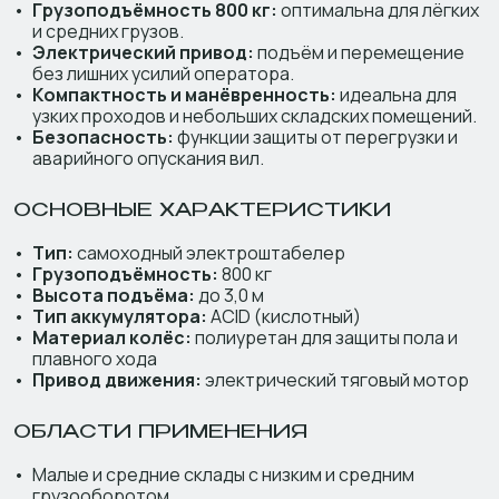
Грузоподъёмность 800 кг:
оптимальна для лёгких
и средних грузов.
Электрический привод:
подъём и перемещение
без лишних усилий оператора.
Компактность и манёвренность:
идеальна для
узких проходов и небольших складских помещений.
Безопасность:
функции защиты от перегрузки и
аварийного опускания вил.
ОСНОВНЫЕ ХАРАКТЕРИСТИКИ
Тип:
самоходный электроштабелер
Грузоподъёмность:
800 кг
Высота подъёма:
до 3,0 м
Тип аккумулятора:
ACID (кислотный)
Материал колёс:
полиуретан для защиты пола и
плавного хода
Привод движения:
электрический тяговый мотор
ОБЛАСТИ ПРИМЕНЕНИЯ
Малые и средние склады с низким и средним
грузооборотом