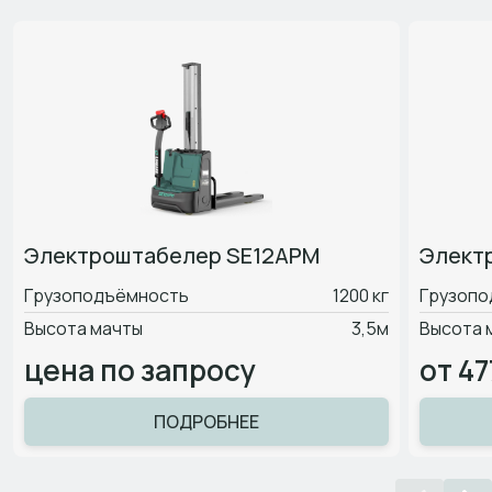
Электроштабелер SE12APM
Элект
Грузоподъёмность
1200 кг
Грузопо
Высота мачты
3,5м
Высота 
цена по запросу
от 47
ПОДРОБНЕЕ