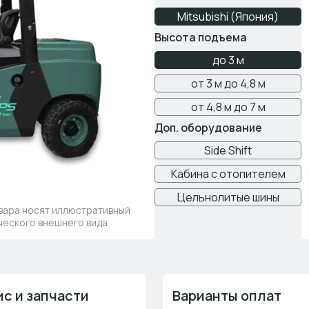
Mitsubishi (Япония)
Высота подъема
до 3 м
от 3 м до 4,8 м
от 4,8 м до 7 м
Доп. оборудование
Side Shift
Кабина с отопителем
Цельнолитые шины
вара носят иллюстративный
ического внешнего вида
с и запчасти
Варианты оплат