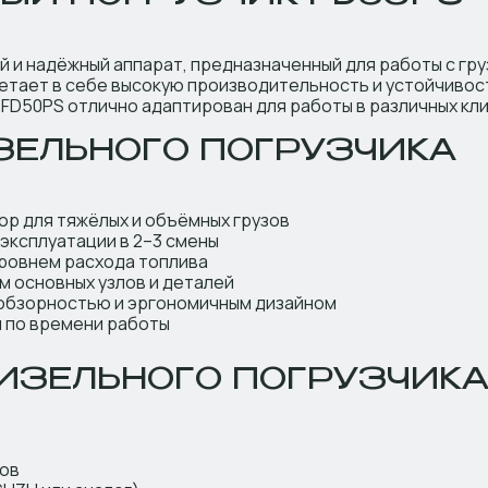
и надёжный аппарат, предназначенный для работы с груза
етает в себе высокую производительность и устойчивос
 FD50PS отлично адаптирован для работы в различных кл
ЕЛЬНОГО ПОГРУЗЧИКА
ор для тяжёлых и объёмных грузов
эксплуатации в 2–3 смены
уровнем расхода топлива
м основных узлов и деталей
 обзорностью и эргономичным дизайном
 по времени работы
ИЗЕЛЬНОГО ПОГРУЗЧИКА
ров