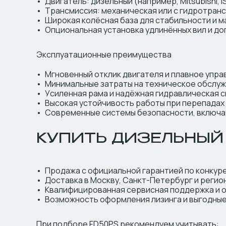
Двигатель: дизельный (например, Mitsubishi, 
Трансмиссия: механическая или с гидротра
Широкая колёсная база для стабильности и 
Опциональная установка удлинённых вил и д
Эксплуатационные преимущества
Мгновенный отклик двигателя и плавное упра
Минимальные затраты на техническое обслу
Усиленная рама и надёжная гидравлическая 
Высокая устойчивость работы при перепадах
Современные системы безопасности, включая
КУПИТЬ ДИЗЕЛЬНЫЙ
Продажа с официальной гарантией по конкур
Доставка в Москву, Санкт-Петербург и регио
Квалифицированная сервисная поддержка и о
Возможность оформления лизинга и выгодные
При подборе FD50PS рекомендуем учитывать: