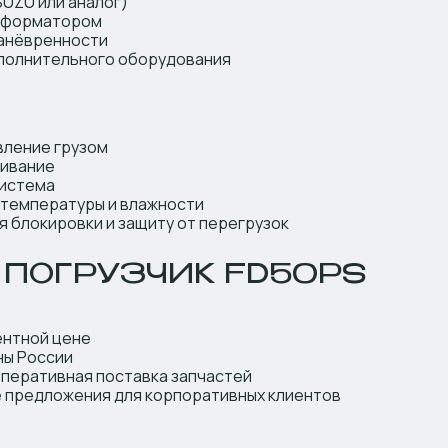
ISUZU или аналог)
нсформатором
манёвренности
ополнительного оборудования
вление грузом
живание
система
 температуры и влажности
 блокировки и защиту от перегрузок
 ПОГРУЗЧИК FD50PS
ентной цене
ны России
перативная поставка запчастей
 предложения для корпоративных клиентов