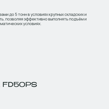
ми до 5 тонн в условиях крупных складских и
ть, позволяя эффективно выполнять подъём и
иматических условиях.
 FD50PS