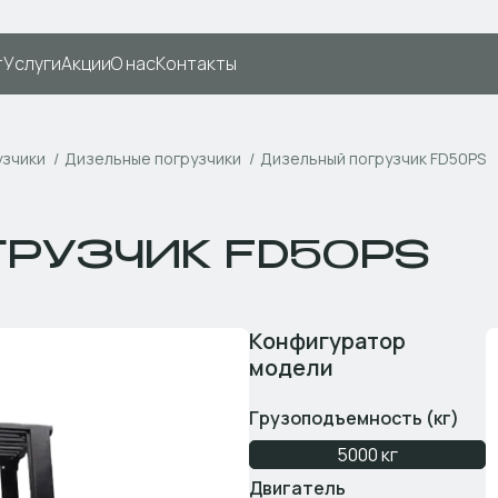
т
Услуги
Акции
О нас
Контакты
узчики
Дизельные погрузчики
Дизельный погрузчик FD50PS
ГРУЗЧИК FD50PS
Конфигуратор
модели
Грузоподъемность (кг)
5000 кг
Двигатель