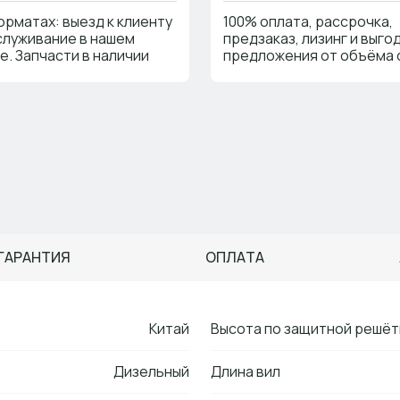
форматах: выезд к клиенту
100% оплата, рассрочка,
служивание в нашем
предзаказ, лизинг и выго
е. Запчасти в наличии
предложения от объёма 
ГАРАНТИЯ
ОПЛАТА
Китай
Высота по защитной решёт
Дизельный
Длина вил