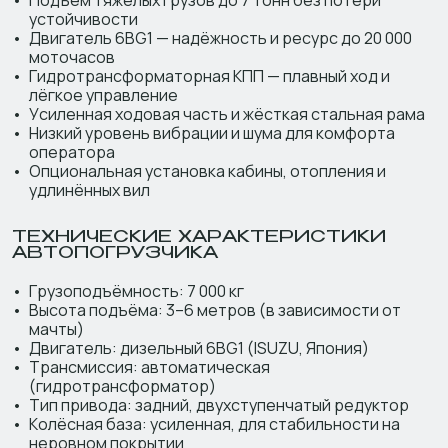
Подъём тяжёлых грузов до 7 тонн без потери
устойчивости
Двигатель 6BG1 — надёжность и ресурс до 20 000
моточасов
Гидротрансформаторная КПП — плавный ход и
лёгкое управление
Усиленная ходовая часть и жёсткая стальная рама
Низкий уровень вибрации и шума для комфорта
оператора
Опциональная установка кабины, отопления и
удлинённых вил
ТЕХНИЧЕСКИЕ ХАРАКТЕРИСТИКИ
АВТОПОГРУЗЧИКА
Грузоподъёмность: 7 000 кг
Высота подъёма: 3–6 метров (в зависимости от
мачты)
Двигатель: дизельный 6BG1 (ISUZU, Япония)
Трансмиссия: автоматическая
(гидротрансформатор)
Тип привода: задний, двухступенчатый редуктор
Колёсная база: усиленная, для стабильности на
неровном покрытии