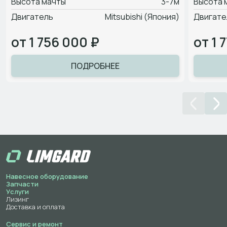
Высота мачты
3-7м
Высота 
Двигатель
Mitsubishi (Япония)
Двигате
от 1 756 000 ₽
от 1 
ПОДРОБНЕЕ
Навесное оборудование
Запчасти
Услуги
Лизинг
Доставка и оплата
Сервис и ремонт