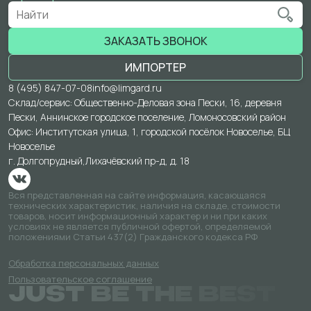
ЗАКАЗАТЬ ЗВОНОК
ИМПОРТЕР
8 (495) 847-07-08
info@limgard.ru
Склад/сервис: Общественно-Деловая зона Пески, 16, деревня
Пески, Аннинское городское поселение, Ломоносовский район
Офис: Институтская улица, 1, городской посёлок Новоселье, БЦ
Новоселье
г. Долгопрудный,
Лихачёвский пр-д, д. 18
Вся представленная на сайте информация, касающаяся
технических характеристик, наличия на складе, стоимости
товаров, носит информационный характер и ни при каких
условиях не является публичной офертой, определяемой
положениями Статьи 437(2) Гражданского кодекса РФ
Обработка персональных данных
Пользовательское соглашение
JUST BE THE BEST