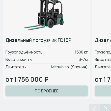
Дизельный погрузчик FD15P
Дизель
Грузоподъёмность
1500 кг
Грузопо
Высота мачты
3-7м
Высота 
Двигатель
Mitsubishi (Япония)
Двигате
от 1 756 000 ₽
от 1 
ПОДРОБНЕЕ